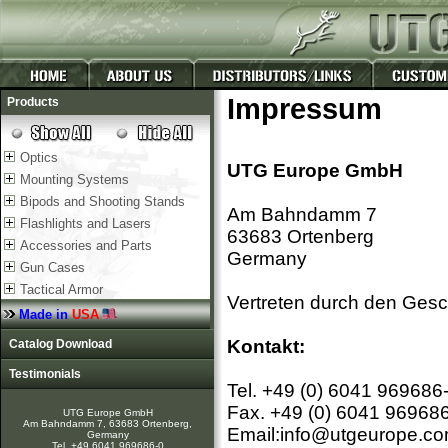
Impressum
Products
Optics
UTG Europe GmbH
Mounting Systems
Bipods and Shooting Stands
Am Bahndamm 7
Flashlights and Lasers
63683 Ortenberg
Accessories and Parts
Germany
Gun Cases
Tactical Armor
Vertreten durch den Gesc
Made in
USA
Kontakt:
Catalog Download
Testimonials
Tel. +49 (0) 6041 969686
Fax. +49 (0) 6041 96968
UTG Europe GmbH
Am Bahndamm 7, 63683 Ortenberg,
Email:info@utgeurope.c
Germany
Tel. +49 6041 969686-0