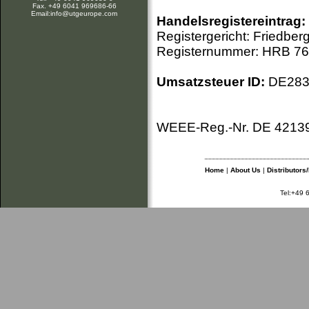
Fax. +49 6041 969686-66
Email:info@utgeurope.com
Handelsregistereintrag:
Registergericht: Friedber
Registernummer: HRB 7
Umsatzsteuer ID:
DE283
WEEE-Reg.-Nr. DE 4213
Home
|
About Us
|
Distributors
Tel:+49 